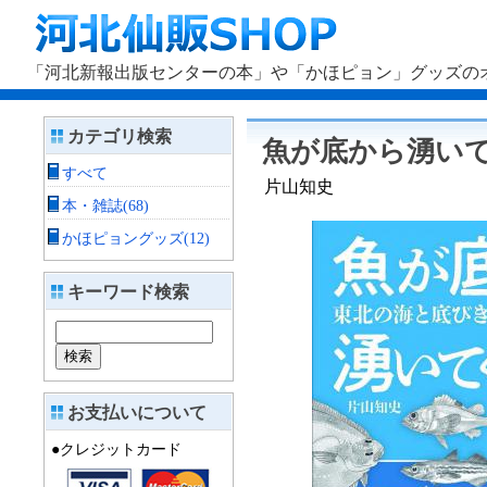
「河北新報出版センターの本」や「かほピョン」グッズのオ
カテゴリ検索
魚が底から湧い
すべて
片山知史
本・雑誌(68)
かほピョングッズ(12)
キーワード検索
お支払いについて
●クレジットカード