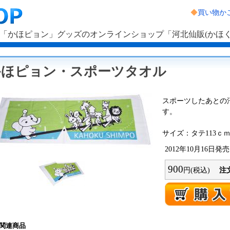
◆
買い物か
「かほピョン」グッズのオンラインショップ「河北仙販(かほくせ
かほピョン・スポーツタオル
スポーツしたあとの
す。
サイズ：タテ113ｃｍ
2012年10月16日発売
900
円(税込)
注
関連商品