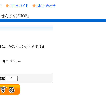
ご
◆
ご注文ガイド
◆
お問い合わせ
んぱん)SHOP」
汗は、かほピョンが引き受けま
×ヨコ39.5ｃｍ
文数