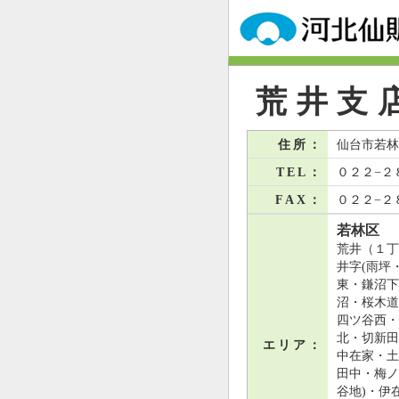
荒井支
住所：
仙台市若林
TEL：
０２２−２
FAX：
０２２−２
若林区
荒井（１丁
井字(雨坪
東・鎌沼下
沼・桜木道
四ツ谷西・
北・切新田
エリア：
中在家・土
田中・梅ノ
谷地)・伊