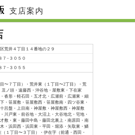
支店案内
店
区荒井４丁目１４番地の２９
８７−３０５０
８７−３０５５
目〜７丁目）・荒井東（１丁目〜2丁目）・荒
・丑ノ頭・遠藤西・沖谷地・屋敷東・下在家
・沓形・軽石田・五才北・広瀬前・広瀬東・細
下・笹屋敷・笹屋敷西・笹屋敷南・四ツ谷東・
十呂盤・上目南・神屋敷・神屋敷西・神屋敷
・川戸東・前谷地・大沼上・大谷地北・宅地・
才敷・東・藤田中島・藤田北裏上・南原田・南
木・浜田西・浜田東・平田・堀添・矢取東・鱗
在（１丁目〜３丁目）・伊在字（前通・西田・