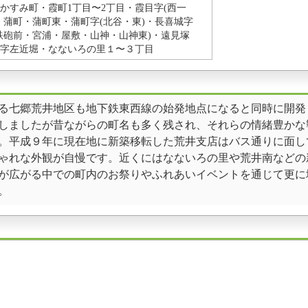
かすみ町・霞町1丁目〜2丁目・霞目字(西一
・蒲町・蒲町東・蒲町字(北谷・東)・長喜城字
鉄砲前・宮浦・屋敷・山神・山神東)・遠見塚
字左近堀・なないろの里１〜３丁目
る七郷荒井地区も地下鉄東西線の始発地点になると同時に開発
しましたが昔ながらの町名も多く残され、それらの情緒豊かな
。平成９年に現在地に新築移転した荒井支店はバス通りに面し
ゃれな外観が自慢です。近くにはなないろの里や荒井南などの
が広がる中での町内のお祭りやふれあいイベントを通じて更に
。